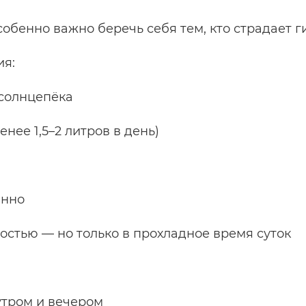
собенно важно беречь себя тем, кто страдает г
ия:
 солнцепёка
нее 1,5–2 литров в день)
анно
остью — но только в прохладное время суток
утром и вечером