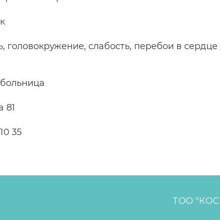
к
 головокружение, слабость, перебои в сердце 
 больница
а 81
10 35
ТОО "КО