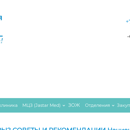
+
клиника
МЦЗ (Jastar Med)
ЗОЖ
Отделения
Заку