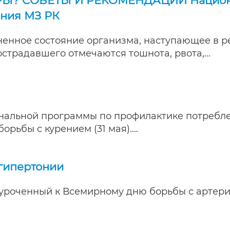
РЫ? СОВЕТЫ И РЕКОМЕНДАЦИИ Национа
ения МЗ РК
енное состояние организма, наступающее в ре
страдавшего отмечаются тошнота, рвота,…
нальной программы по профилактике потребле
орьбы с курением (31 мая).…
гипертонии
иуроченный к Всемирному дню борьбы с артери