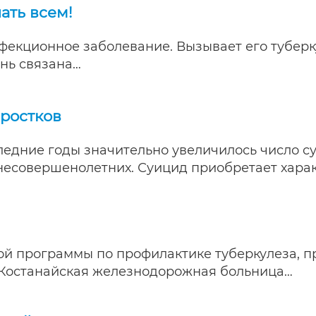
ать всем!
нфекционное заболевание. Вызывает его туберку
знь связана…
ростков
ледние годы значительно увеличилось число с
несовершенолетних. Суицид приобретает хара
ой программы по профилактике туберкулеза, 
) Костанайская железнодорожная больница…