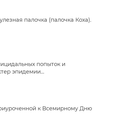
лезная палочка (палочка Коха).
уицидальных попыток и
ктер эпидемии…
приуроченной к Всемирному Дню